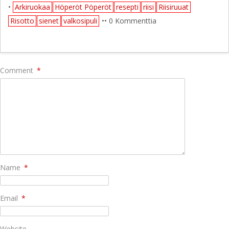
•
Arkiruokaa
Höperöt Pöperöt
resepti
riisi
Riisiruuat
Risotto
sienet
valkosipuli
•• 0 Kommenttia
Comment
*
Name
*
Email
*
Website