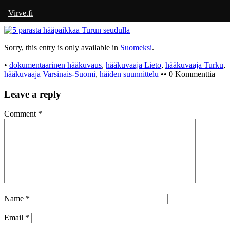
Virve.fi
Sorry, this entry is only available in
Suomeksi
.
•
dokumentaarinen hääkuvaus
,
hääkuvaaja Lieto
,
hääkuvaaja Turku
,
hääkuvaaja Varsinais-Suomi
,
häiden suunnittelu
•• 0 Kommenttia
Leave a reply
Comment
*
Name
*
Email
*