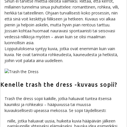
Sinun ei tarvitse miettiä ideoita valmiiksi. Riittää, että kerrot,
millainen tunnelma sinua puhuttelee: romanttinen, rohkea, villi,
herkkä tai taiteellinen. Ohjaan turvallisesti koko prosessin, niin
että sinä voit keskittyä fiilikseen ja hetkeen. Kuvaus voi alkaa
pienin ja helpoin askelin, mutta hyvin pian rentous tarttuu.
Jossain kohtaa huomaat nauravasi spontaanisti tai seisovasi
vedessä nilkkoja myöten – aivan kuin se olisi maailman
luonnollisin asia.
Lopputuloksena syntyy kuvia, jotka ovat enemmän kuin vain
kuvia. Ne ovat tarinoita rohkeudesta, kauneudesta ja hetkistä,
joihin voit palata aina uudelleen.
Kenelle trash the dress -kuvaus sopii?
Trash the dress sopii kaikille, jotka haluavat tuntea itsensä
kauniiksi ja rohkeaksi – hääpuvussa tai muussa
kuvauksellisesti upeassa mekossa. Se sopii täydellisesti:
niille, jotka haluavat uusia, huikeita kuvia hääpäivän jälkeen
pariskunnille yhteiseksi elämykseksi, hauska idea esimerkiksi