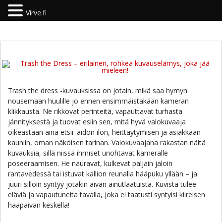
Virve.fi
Trash the dress -kuvauksissa on jotain, mikä saa hymyn
nousemaan huulille jo ennen ensimmäistäkään kameran
klikkausta. Ne rikkovat perinteitä, vapauttavat turhasta
jännityksestä ja tuovat esiin sen, mitä hyvä valokuvaaja
oikeastaan aina etsii: aidon ilon, heittäytymisen ja asiakkaan
kauniin, oman näköisen tarinan. Valokuvaajana rakastan näitä
kuvauksia, sillä niissä ihmiset unohtavat kameralle
poseeraamisen. He nauravat, kulkevat paljain jaloin
rantavedessä tai istuvat kallion reunalla hääpuku yllään – ja
juuri silloin syntyy jotakin aivan ainutlaatuista. Kuvista tulee
eläviä ja vapautuneita tavalla, joka ei taatusti syntyisi kiireisen
hääpäivän keskellä!