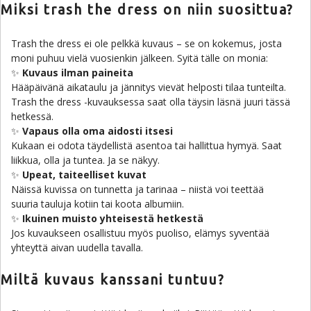
Miksi trash the dress on niin suosittua?
Trash the dress ei ole pelkkä kuvaus – se on kokemus, josta
moni puhuu vielä vuosienkin jälkeen. Syitä tälle on monia:
✨
Kuvaus ilman paineita
Hääpäivänä aikataulu ja jännitys vievät helposti tilaa tunteilta.
Trash the dress -kuvauksessa saat olla täysin läsnä juuri tässä
hetkessä.
✨
Vapaus olla oma aidosti itsesi
Kukaan ei odota täydellistä asentoa tai hallittua hymyä. Saat
liikkua, olla ja tuntea. Ja se näkyy.
✨
Upeat, taiteelliset kuvat
Näissä kuvissa on tunnetta ja tarinaa – niistä voi teettää
suuria tauluja kotiin tai koota albumiin.
✨
Ikuinen muisto yhteisestä hetkestä
Jos kuvaukseen osallistuu myös puoliso, elämys syventää
yhteyttä aivan uudella tavalla.
Miltä kuvaus kanssani tuntuu?