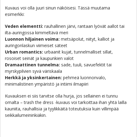
Kuvaus voi olla juuri sinun näköisesi. Tässä muutama
esimerkki:
Veden elementti:
rauhallinen järvi, rantaan lyövät aallot tai
ilta-auringossa kimmeltävä meri
Luonnon hiljainen voima:
metsäpolut, niityt, kalliot ja
auringonlaskun viimeiset säteet
Urban romantics:
urbaanit kujat, tunnelmalliset sillat,
rosoiset seinät ja kaupunkien valot
Dramaattinen tunnelma:
sade, tuuli, savuefektit tai
myrskypilvien syvä väriskaala
Herkkä ja yksinkertainen:
pehmeä luonnonvalo,
minimalistinen ympäristö ja intiimi ilmapiiri
Kuvauksen ei siis tarvitse olla hurja, jos sellainen ei tunnu
omalta – trash the dress -kuvaus voi tarkoittaa ihan yhtä lailla
kauniita, rauhallisia ja tyylikkäitä toteutuksia kuin villimpää
seikkailumeininkiäkin.