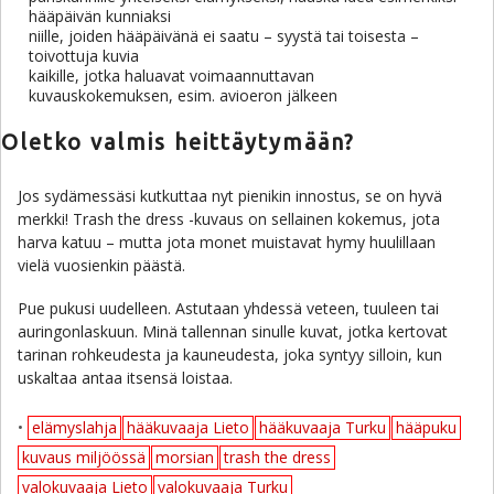
hääpäivän kunniaksi
niille, joiden hääpäivänä ei saatu – syystä tai toisesta –
toivottuja kuvia
kaikille, jotka haluavat voimaannuttavan
kuvauskokemuksen, esim. avioeron jälkeen
Oletko valmis heittäytymään?
Jos sydämessäsi kutkuttaa nyt pienikin innostus, se on hyvä
merkki! Trash the dress -kuvaus on sellainen kokemus, jota
harva katuu – mutta jota monet muistavat hymy huulillaan
vielä vuosienkin päästä.
Pue pukusi uudelleen. Astutaan yhdessä veteen, tuuleen tai
auringonlaskuun. Minä tallennan sinulle kuvat, jotka kertovat
tarinan rohkeudesta ja kauneudesta, joka syntyy silloin, kun
uskaltaa antaa itsensä loistaa.
•
elämyslahja
hääkuvaaja Lieto
hääkuvaaja Turku
hääpuku
kuvaus miljöössä
morsian
trash the dress
valokuvaaja Lieto
valokuvaaja Turku