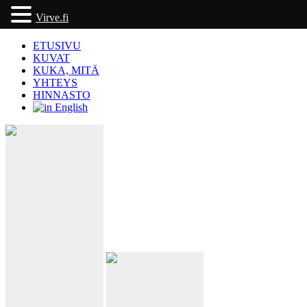
Virve.fi
ETUSIVU
KUVAT
KUKA, MITÄ
YHTEYS
HINNASTO
Miksi
hääkuvaus
on häidesi
tärkein
investointi?
Kun hääpäivä on ohi,
Ylioppilaskuvaus
moni asia jää
kauniiksi muistoksi –