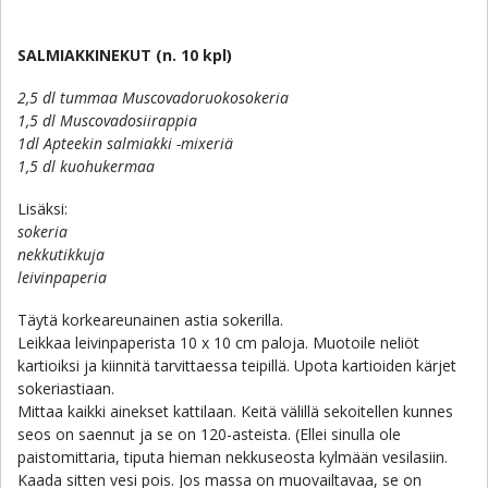
SALMIAKKINEKUT (n. 10 kpl)
2,5 dl tummaa Muscovadoruokosokeria
1,5 dl Muscovadosiirappia
1dl Apteekin salmiakki -mixeriä
1,5 dl kuohukermaa
Lisäksi:
sokeria
nekkutikkuja
leivinpaperia
Täytä korkeareunainen astia sokerilla.
Leikkaa leivinpaperista 10 x 10 cm paloja. Muotoile neliöt
kartioiksi ja kiinnitä tarvittaessa teipillä. Upota kartioiden kärjet
sokeriastiaan.
Mittaa kaikki ainekset kattilaan. Keitä välillä sekoitellen kunnes
seos on saennut ja se on 120-asteista. (Ellei sinulla ole
paistomittaria, tiputa hieman nekkuseosta kylmään vesilasiin.
Kaada sitten vesi pois. Jos massa on muovailtavaa, se on