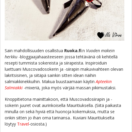
Sain mahdollisuuden osallistua
Ruoka.fi
:n
Vuoden makein
herkku
-bloggaajahaasteeseen jossa tehtävänä oli kehitellä
resepti tummista sokereista ja siirapeista. Inspiroiduin
luettuani Muscovadosokerin ja -siirapin makuvivahteen olevan
lakritsisinen, ja siitäpä sainkin sitten idean näihin
salmiakkinekkuihin. Makua buustaamaan käytin
Apteekin
Salmiakki
-mixeriä, joka myös värjää massan pikimustaksi.
Knoppitietona mainittakoon, että Muscovadosiirapin ja -
sokerin juuret ovat aurinkoisella Mauritiuksella. (Siitä paikasta
minulla on sekä hyviä että huonoja kokemuksia, mutta se
onkin sitten jo ihan oma tarinansa.. Kuviani Mauritiukselta
löytyy
Travel
-osiosta.)