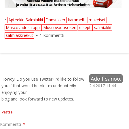
•
Apteekin Salmiakki
Dansukker
karamellit
makeiset
Muscovadosiirappi
Muscovadosokeri
resepti
salmiakki
salmiakkinekut
•• 1 Kommentti
Adolf
sanoo:
Howdy! Do you use Twitter? I’d like to follow
you if that would be ok. I’m undoubtedly
2.4.2017 11:44
enjoying your
blog and look forwагd to new updates.
Vastaa
Kommentti
*