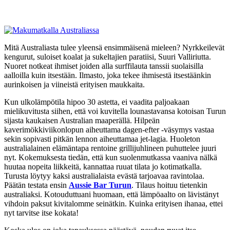
Mitä Australiasta tulee yleensä ensimmäisenä mieleen? Nyrkkeilevät
kengurut, suloiset koalat ja sukeltajien paratiisi, Suuri Valliriutta.
Nuoret notkeat ihmiset joiden alla surffilauta tanssii suolaisilla
aalloilla kuin itsestään. Ilmasto, joka tekee ihmisestä itsestäänkin
aurinkoisen ja viineistä erityisen maukkaita.
Kun ulkolämpötila hipoo 30 astetta, ei vaadita paljoakaan
mielikuvitusta siihen, että voi kuvitella lounastavansa kotoisan Turun
sijasta kaukaisen Australian maaperällä. Hilpeän
kaverimökkiviikonlopun aiheuttama dagen-efter -väsymys vastaa
sekin sopivasti pitkän lennon aiheuttamaa jet-lagia. Huoleton
australialainen elämäntapa rentoine grillijuhlineen puhuttelee juuri
nyt. Kokemuksesta tiedän, että kun suolenmutkassa vaaniva nälkä
huutaa nopeita liikkeitä, kannattaa ruuat tilata jo kotimatkalla.
Turusta löytyy kaksi australialaista evästä tarjoavaa ravintolaa.
Päätän testata ensin
Aussie Bar Turun
. Tilaus hoituu tietenkin
australiaksi. Kotouduttuani huomaan, että lämpöaalto on lävistänyt
vihdoin paksut kivitalomme seinätkin. Kuinka erityisen ihanaa, ettei
nyt tarvitse itse kokata!