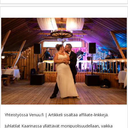
Yhteistyössä Venuu.fi | Artikkeli sisältää affiliate-linkkejä.
Juhlatilat Kaarinassa yllättävät monipuolisuudellaan, vaikka