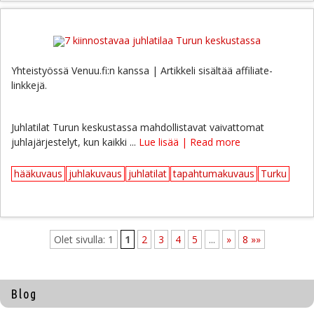
Yhteistyössä Venuu.fi:n kanssa | Artikkeli sisältää affiliate-
linkkejä.
Juhlatilat Turun keskustassa mahdollistavat vaivattomat
juhlajärjestelyt, kun kaikki ...
Lue lisää | Read more
hääkuvaus
juhlakuvaus
juhlatilat
tapahtumakuvaus
Turku
Olet sivulla: 1
1
2
3
4
5
...
»
8 »»
Blog