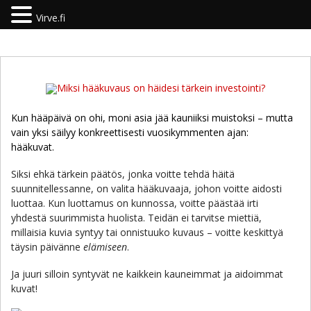
Virve.fi
Kun hääpäivä on ohi, moni asia jää kauniiksi muistoksi – mutta
vain yksi säilyy konkreettisesti vuosikymmenten ajan:
hääkuvat.
Siksi ehkä tärkein päätös, jonka voitte tehdä häitä
suunnitellessanne, on valita hääkuvaaja, johon voitte aidosti
luottaa. Kun luottamus on kunnossa, voitte päästää irti
yhdestä suurimmista huolista. Teidän ei tarvitse miettiä,
millaisia kuvia syntyy tai onnistuuko kuvaus – voitte keskittyä
täysin päivänne
elämiseen
.
Ja juuri silloin syntyvät ne kaikkein kauneimmat ja aidoimmat
kuvat!