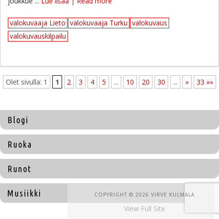
joukkue ...
Lue lisää | Read more
valokuvaaja Lieto
valokuvaaja Turku
valokuvaus
valokuvauskilpailu
Olet sivulla: 1
1
2
3
4
5
...
10
20
30
...
»
33 »»
Blogi
Ruoka
Runot
Musiikki
COPYRIGHT © 2026 VIRVE KULMALA
View Full Site