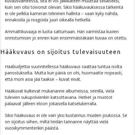
kuvausvaiheessa, sitä ei voi jälkikäteen muuttaa sellaiseksi,
kuin sen olisi toivonut olevan. Siksi hääkuvauksessa tärkeintä
ei ole pelkkä kameran tekninen hallinta – vaan kyky nähdä,
ennakoida ja reagoida juuri oikealla hetkellä.
Ammattikuvaaja ei luota sattumaan. Hän varmistaa kuvien
onnistumisen jo ennen kuin ensimmäistäkään kuvaa on otettu.
Hääkuvaus on sijoitus tulevaisuuteen
Hääbudjettia suunnitellessa hääkuvaus saattaa tuntua isolta
panostukselta. Mutta kun päivä on ohi, huomaatte nopeasti,
että moni asia jää taakse – kuvat eivät.
Hääkuvat kulkevat mukananne albumeissa, seinillä, vielä
tulevien sukupolvienkin katsottavana. Hetket ja muistot
palaavat jälleen eloon jokaisella katselukerralla.
Siksi hääkuvaus ei ole vain yksi kustannus muiden joukossa. Se
on sijoitus siihen, miltä teidän tarinanne näyttää vielä
vuosikymmentenkin päästä.