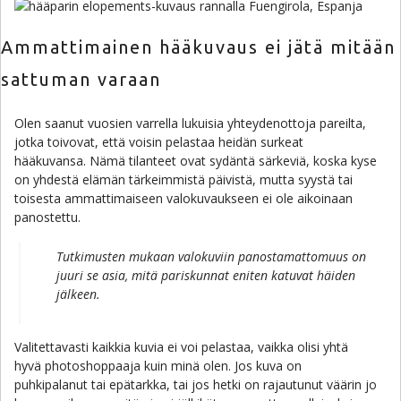
Ammattimainen hääkuvaus ei jätä mitään
sattuman varaan
Olen saanut vuosien varrella lukuisia yhteydenottoja pareilta,
jotka toivovat, että voisin pelastaa heidän surkeat
hääkuvansa. Nämä tilanteet ovat sydäntä särkeviä, koska kyse
on yhdestä elämän tärkeimmistä päivistä, mutta syystä tai
toisesta ammattimaiseen valokuvaukseen ei ole aikoinaan
panostettu.
Tutkimusten mukaan valokuviin panostamattomuus on
juuri se asia, mitä pariskunnat eniten katuvat häiden
jälkeen.
Valitettavasti kaikkia kuvia ei voi pelastaa, vaikka olisi yhtä
hyvä photoshoppaaja kuin minä olen. Jos kuva on
puhkipalanut tai epätarkka, tai jos hetki on rajautunut väärin jo