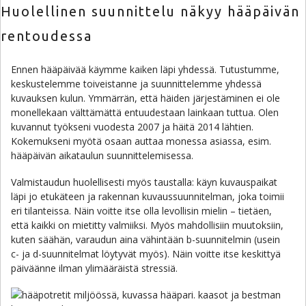
Huolellinen suunnittelu näkyy hääpäivän
rentoudessa
Ennen hääpäivää käymme kaiken läpi yhdessä. Tutustumme,
keskustelemme toiveistanne ja suunnittelemme yhdessä
kuvauksen kulun. Ymmärrän, että häiden järjestäminen ei ole
monellekaan välttämättä entuudestaan lainkaan tuttua. Olen
kuvannut työkseni vuodesta 2007 ja häitä 2014 lähtien.
Kokemukseni myötä osaan auttaa monessa asiassa, esim.
hääpäivän aikataulun suunnittelemisessa.
Valmistaudun huolellisesti myös taustalla: käyn kuvauspaikat
läpi jo etukäteen ja rakennan kuvaussuunnitelman, joka toimii
eri tilanteissa. Näin voitte itse olla levollisin mielin – tietäen,
että kaikki on mietitty valmiiksi. Myös mahdollisiin muutoksiin,
kuten säähän, varaudun aina vähintään b-suunnitelmin (usein
c- ja d-suunnitelmat löytyvät myös). Näin voitte itse keskittyä
päiväänne ilman ylimääräistä stressiä.