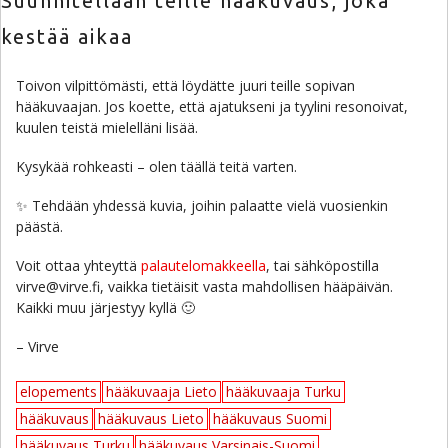
Suunnitellaan teille hääkuvaus, joka
kestää aikaa
Toivon vilpittömästi, että löydätte juuri teille sopivan
hääkuvaajan. Jos koette, että ajatukseni ja tyylini resonoivat,
kuulen teistä mielelläni lisää.
Kysykää rohkeasti – olen täällä teitä varten.
✨ Tehdään yhdessä kuvia, joihin palaatte vielä vuosienkin
päästä.
Voit ottaa yhteyttä
palautelomakkeella
, tai sähköpostilla
virve@virve.fi, vaikka tietäisit vasta mahdollisen hääpäivän.
Kaikki muu järjestyy kyllä 🙂
– Virve
elopements
hääkuvaaja Lieto
hääkuvaaja Turku
hääkuvaus
hääkuvaus Lieto
hääkuvaus Suomi
hääkuvaus Turku
hääkuvaus Varsinais-Suomi