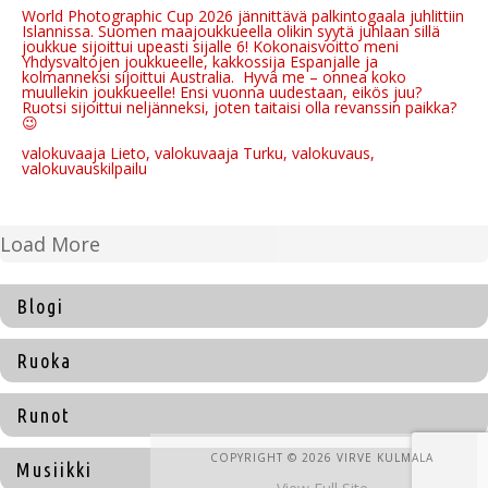
World Photographic Cup 2026 jännittävä palkintogaala juhlittiin
Islannissa. Suomen maajoukkueella olikin syytä juhlaan sillä
joukkue sijoittui upeasti sijalle 6! Kokonaisvoitto meni
Yhdysvaltojen joukkueelle, kakkossija Espanjalle ja
kolmanneksi sijoittui Australia. Hyvä me – onnea koko
muullekin joukkueelle! Ensi vuonna uudestaan, eikös juu?
Ruotsi sijoittui neljänneksi, joten taitaisi olla revanssin paikka?
😉
valokuvaaja Lieto, valokuvaaja Turku, valokuvaus,
valokuvauskilpailu
Load More
Blogi
Ruoka
Runot
COPYRIGHT © 2026 VIRVE KULMALA
Musiikki