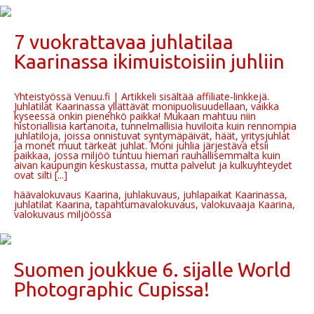
7 vuokrattavaa juhlatilaa
Kaarinassa ikimuistoisiin juhliin
Yhteistyössä Venuu.fi | Artikkeli sisältää affiliate-linkkejä.
Juhlatilat Kaarinassa yllättävät monipuolisuudellaan, vaikka
kyseessä onkin pienehkö paikka! Mukaan mahtuu niin
historiallisia kartanoita, tunnelmallisia huviloita kuin rennompia
juhlatiloja, joissa onnistuvat syntymäpäivät, häät, yritysjuhlat
ja monet muut tärkeät juhlat. Moni juhlia järjestävä etsii
paikkaa, jossa miljöö tuntuu hieman rauhallisemmalta kuin
aivan kaupungin keskustassa, mutta palvelut ja kulkuyhteydet
ovat silti [...]
häävalokuvaus Kaarina, juhlakuvaus, juhlapaikat Kaarinassa,
juhlatilat Kaarina, tapahtumavalokuvaus, valokuvaaja Kaarina,
valokuvaus miljöössä
Suomen joukkue 6. sijalle World
Photographic Cupissa!