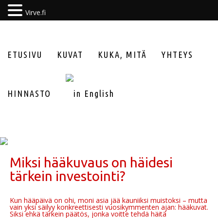
Virve.fi
ETUSIVU
KUVAT
KUKA, MITÄ
YHTEYS
HINNASTO
Miksi hääkuvaus on häidesi
tärkein investointi?
Kun hääpäivä on ohi, moni asia jää kauniiksi muistoksi – mutta
vain yksi säilyy konkreettisesti vuosikymmenten ajan: hääkuvat.
Siksi ehkä tärkein päätös, jonka voitte tehdä häitä