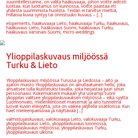
suunnitellessanne, on valita hääkuvaaja, johon voitte aidosti
luottaa. Kun luottamus on kunnossa, voitte päästää irti
yhdestä suurimmista huolista. Teidän ei tarvitse miettiä,
millaisia kuvia syntyy tai onnistuuko kuvaus – [...]
elopements, hääkuvaaja Lieto, hääkuvaaja Turku, hääkuvaus,
hääkuvaus Lieto, hääkuvaus Suomi, hääkuvaus Turku,
hääkuvaus Varsinais-Suomi, micro-weddings
Ylioppilaskuvaus miljöössä
Turku & Lieto
Ylioppilaskuvaus miljöössä Turussa ja Liedossa – aito ja
ajaton muisto Ylioppilaskuvaus on ainutlaatuinen hetki, joka
ansaitsee tulla ikuistetuksi tavalla, joka heijastaa juuri sinun
persoonaasi. Kokemukseni mukaan yhä useampi tuore
ylioppilas valitsee ylioppilaskuvauksen miljöössä – eikä syyttä.
Luonnonvalo, mielenkiintoiset maisemat ja aito tunnelma
luovat kuviin elävyyttä, jota on vaikea jäljitellä sisätiloissa. Kun
haet mieleenpainuvaa ja näyttävää [...]
valmistujaiskuvaus, valokuvaaja Lieto, valokuvaaja Turku,
ylioppilaskuvaus Lieto, ylioppilaskuvaus luonnossa,
ylioppilaskuvaus miljöössä, ylioppilaskuvaus Turku,
ylioppilaskuvaus ulkona